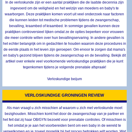
In de verloskunde zijn er een aantal praktijken die de laatste decennia zijn
ingevoerd om de veiligheid en het welzijn van moeders en baby's te
waarborgen. Deze praktijken komen voort uit veel onderzoek naar factoren
die kunnen leiden tot medische problemen tijdens de zwangerschap,
bevalling, kraambed of kraambed. In sommige gevallen kunnen deze
praktijken controversieel lijken omdat ze de opties beperken voor vrouwen
die meer controle willen over hun bevallingservaring. In andere gevallen is
het echter belangrijk om in gedachten te houden waarom deze procedures in
de eerste plaats in het leven zijn geroepen: Om ervoor te zorgen dat mama's
en baby's gezond blijven tijdens de zwangerschap en de bevalling. Bekijk dit
artikel over enkele veel voorkomende verloskundige praktijken die je kunt
tegenkomen tijdens je volgende prenatale afspraak!
Verloskundige beijum
VERLOSKUNDIGE GRONINGEN REVIEW
Als man vraagt u zich misschien af waarom u zich met verloskunde moet
bezighouden. Misschien komt het door de zwangerschap van je partner en
het feit dat zij haar OB/GYN bezoekt voor prenatale controles. Of misschien is
het omdat je je aan het voorbereiden bent om een baby in de wereld te
verwelkomen en je zoveel mogelijk bij het proces betrokken wilt worden. Wat