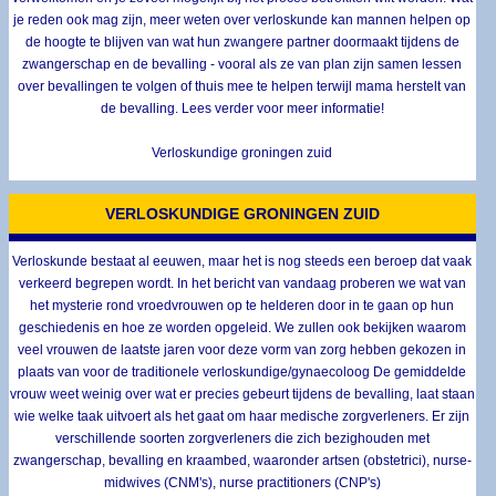
je reden ook mag zijn, meer weten over verloskunde kan mannen helpen op
de hoogte te blijven van wat hun zwangere partner doormaakt tijdens de
zwangerschap en de bevalling - vooral als ze van plan zijn samen lessen
over bevallingen te volgen of thuis mee te helpen terwijl mama herstelt van
de bevalling. Lees verder voor meer informatie!
Verloskundige groningen zuid
VERLOSKUNDIGE GRONINGEN ZUID
Verloskunde bestaat al eeuwen, maar het is nog steeds een beroep dat vaak
verkeerd begrepen wordt. In het bericht van vandaag proberen we wat van
het mysterie rond vroedvrouwen op te helderen door in te gaan op hun
geschiedenis en hoe ze worden opgeleid. We zullen ook bekijken waarom
veel vrouwen de laatste jaren voor deze vorm van zorg hebben gekozen in
plaats van voor de traditionele verloskundige/gynaecoloog De gemiddelde
vrouw weet weinig over wat er precies gebeurt tijdens de bevalling, laat staan
wie welke taak uitvoert als het gaat om haar medische zorgverleners. Er zijn
verschillende soorten zorgverleners die zich bezighouden met
zwangerschap, bevalling en kraambed, waaronder artsen (obstetrici), nurse-
midwives (CNM's), nurse practitioners (CNP's)